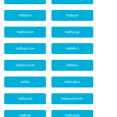
Hallabro
Hällaryd
Hällbäcken
Hällberga
Hällbybrunn
Hällefors
Hälleforsnäs
Hällekis
Hallen
Hällesåker
Hällestad
Hällevadsholm
Hällevik
Hällingsjö