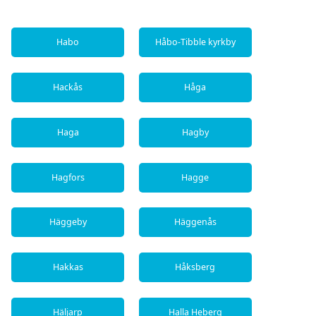
Habo
Håbo-Tibble kyrkby
Hackås
Håga
Haga
Hagby
Hagfors
Hagge
Häggeby
Häggenås
Hakkas
Håksberg
Häljarp
Halla Heberg