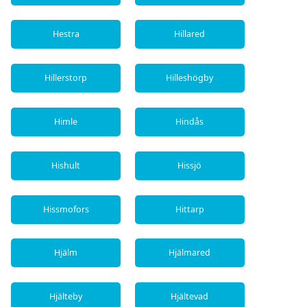
Hestra
Hillared
Hillerstorp
Hilleshögby
Himle
Hindås
Hishult
Hissjö
Hissmofors
Hittarp
Hjälm
Hjälmared
Hjälteby
Hjältevad