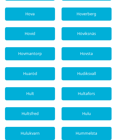
Hova
Hoverberg
Hovid
Höviksnäs
Hovmantorp
Hovsta
Huaröd
Hudiksvall
Hult
Hultafors
Hultsfred
Hulu
Hulukvarn
Hummelsta