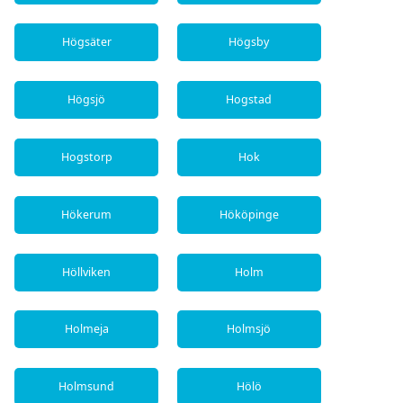
Högsäter
Högsby
Högsjö
Hogstad
Hogstorp
Hok
Hökerum
Hököpinge
Höllviken
Holm
Holmeja
Holmsjö
Holmsund
Hölö