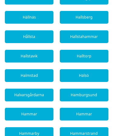
Hällnäs
Hallsberg
Hållsta
Hallstahammar
Hallstavik
Halltorp
Halmstad
Hälsö
Halvarsgårdarna
Hamburgsund
Hammar
Hammar
Hammarby
Hammarstrand