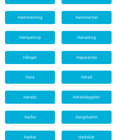
Hammenhög
Hammerdal
Hampetorp
Hanaskog
Hånger
Haparanda
Hara
Härad
Harads
Häradsbygden
Harbo
Hargshamn
Harkie
Harkskär