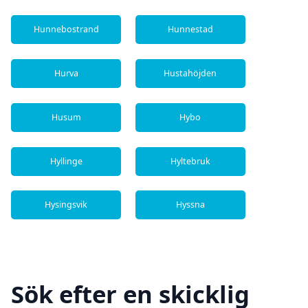
Hunnebostrand
Hunnestad
Hurva
Hustahöjden
Husum
Hybo
Hyllinge
Hyltebruk
Hysingsvik
Hyssna
Sök efter en skicklig