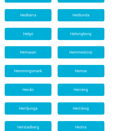
Hedkärra
Hedlunda
Helgö
Helsingborg
Hemavan
Hemmestorp
Hemmingsmark
Hemse
Henån
Herräng
Herrljunga
Herrskog
Herstadberg
Hestra