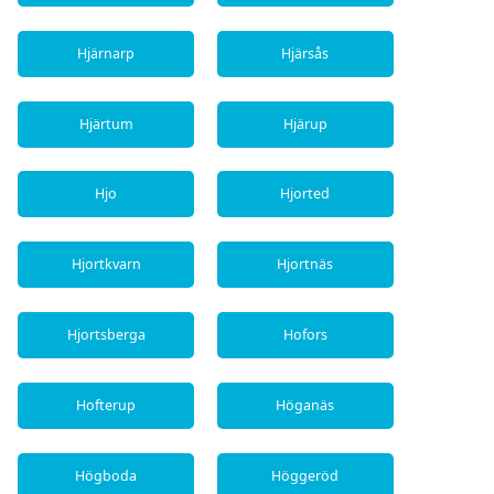
Hjärnarp
Hjärsås
Hjärtum
Hjärup
Hjo
Hjorted
Hjortkvarn
Hjortnäs
Hjortsberga
Hofors
Hofterup
Höganäs
Högboda
Höggeröd