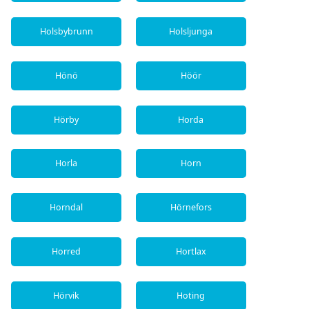
Holsbybrunn
Holsljunga
Hönö
Höör
Hörby
Horda
Horla
Horn
Horndal
Hörnefors
Horred
Hortlax
Hörvik
Hoting