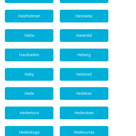
Hästholmen
Hästveda
Hätte
Haverdal
Havsbaden
Heberg
Heby
Hedared
Hede
Hedekas
Hedemora
Hedenäset
Hedeskoga
Hedesunda