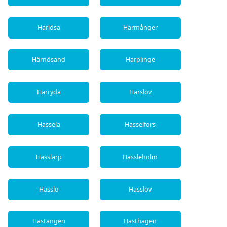
Harlösa
Harmånger
Härnösand
Harplinge
Härryda
Härslöv
Hassela
Hasselfors
Hasslarp
Hässleholm
Hasslö
Hasslöv
Hästängen
Hästhagen