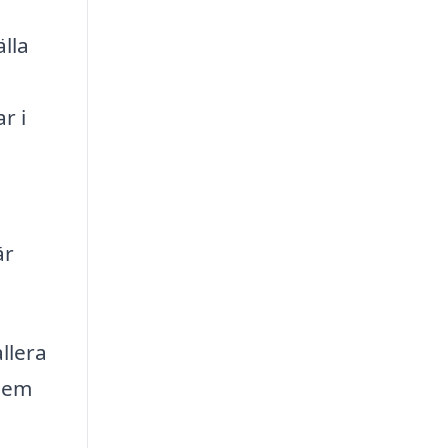
älla
r i
är
llera
 dem