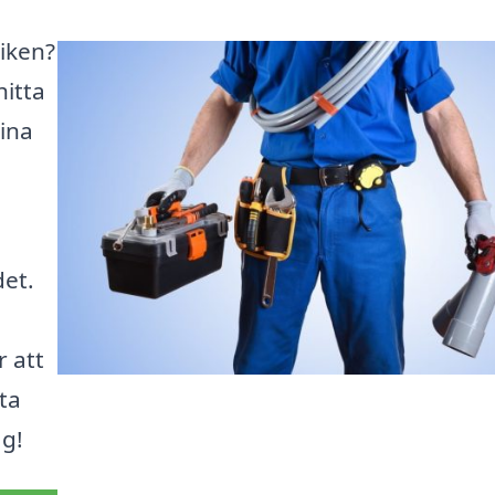
viken?
hitta
ina
det.
r att
sta
ag!