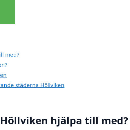
ill med?
en?
ken
givande städerna Höllviken
 Höllviken hjälpa till med?