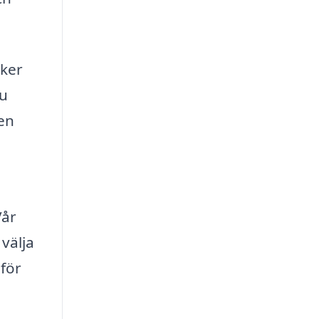
äker
du
 en
Vår
 välja
 för