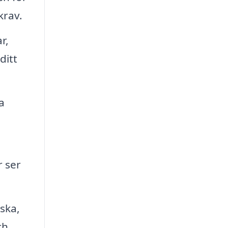
krav.
r,
ditt
a
r ser
ska,
ch