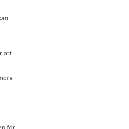
kan
r att
andra
en för