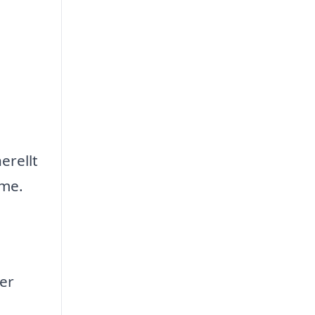
erellt
mme.
ter