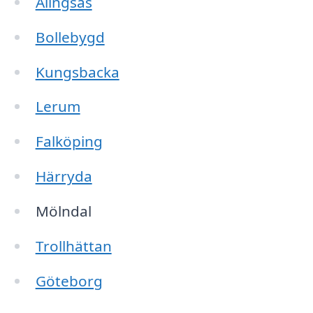
Alingsås
Bollebygd
Kungsbacka
Lerum
Falköping
Härryda
Mölndal
Trollhättan
Göteborg