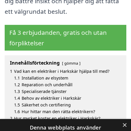
dig bättre insikt och hjälper dig att fatta
ett välgrundat beslut.
Få 3 erbjudanden, gratis och utan
förpliktelser
Innehållsförteckning
gömma
1
Vad kan en elektriker i Harkskär hjälpa till med?
1.1
Installation av elsystem
1.2
Reparation och underhåll
1.3
Specialiserade tjänster
1.4
Behov av elektriker i Harkskär
1.5
Säkerhet och certifiering
1.6
Hur hittar man den rätta elektrikern?
2
Hur mycket kostar en elektriker i Harkskär?
×
3
Fördelar med att välja elektriker i Harkskär
Denna webbplats använder