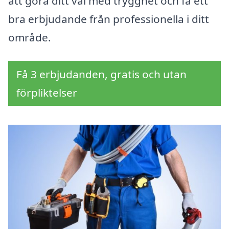
att göra ditt val med trygghet och få ett
bra erbjudande från professionella i ditt
område.
Få 3 erbjudanden, gratis och utan
förpliktelser