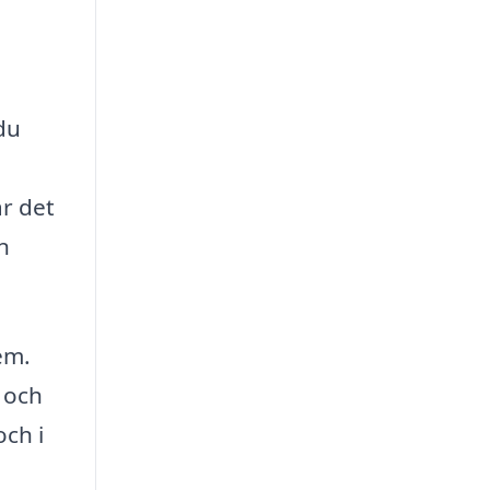
du
är det
n
em.
 och
och i