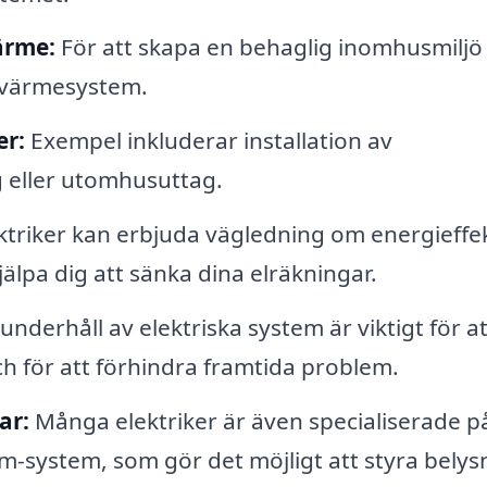
ärme:
För att skapa en behaglig inomhusmiljö
av värmesystem.
er:
Exempel inkluderar installation av
g eller utomhusuttag.
ktriker kan erbjuda vägledning om energieffe
jälpa dig att sänka dina elräkningar.
derhåll av elektriska system är viktigt för at
ch för att förhindra framtida problem.
ar:
Många elektriker är även specialiserade p
system, som gör det möjligt att styra belys