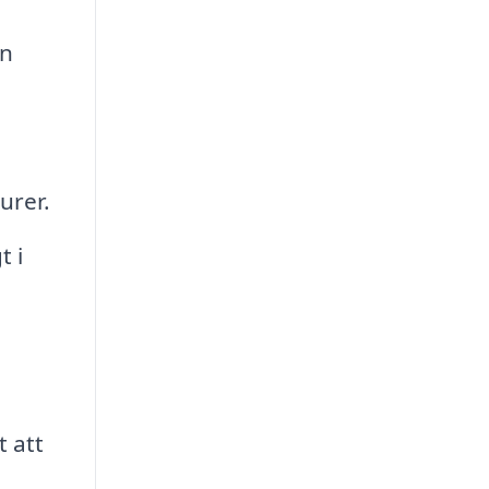
an
urer.
t i
 att