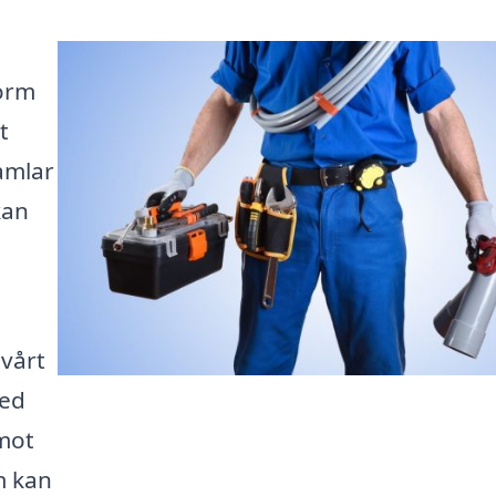
form
t
samlar
kan
 vårt
Med
 mot
om kan