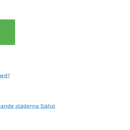
 med?
ivande städerna Själsö