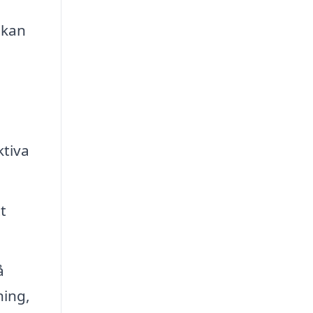
 kan
ktiva
t
å
ning,