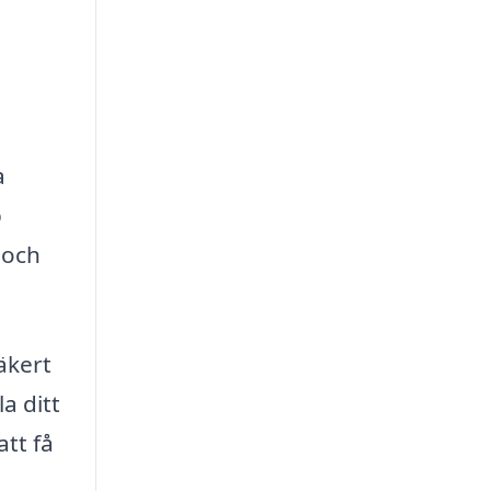
a
b
 och
äkert
la ditt
att få