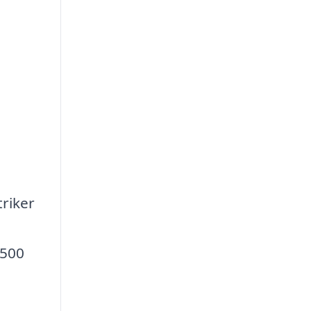
triker
 500