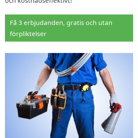
och kostnadseffektivt!
Få 3 erbjudanden, gratis och utan
förpliktelser