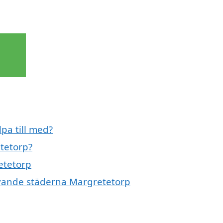
pa till med?
etetorp?
retetorp
givande städerna Margretetorp