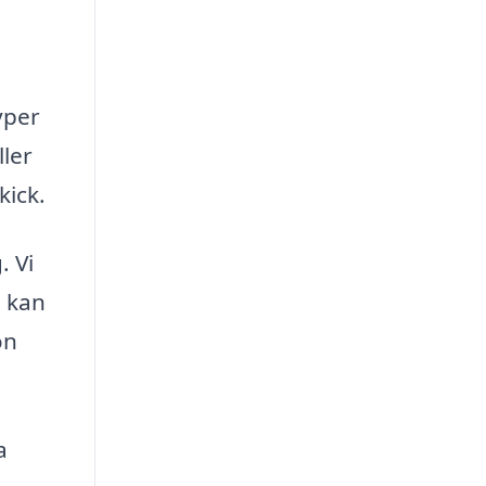
yper
ller
kick.
. Vi
u kan
on
a