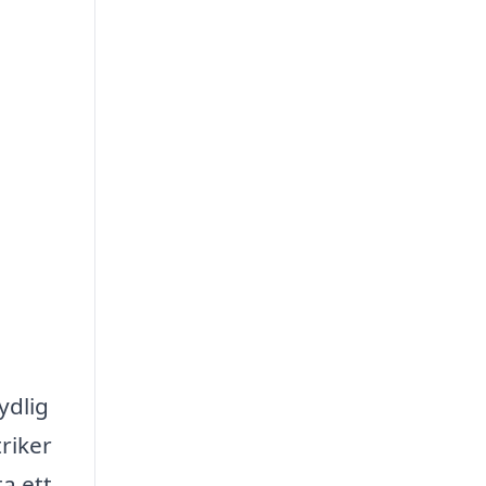
ydlig
riker
ta ett