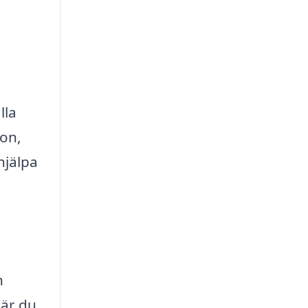
lla
ion,
hjälpa
n
när du