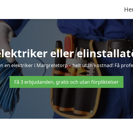
He
elektriker eller elinstalla
n en elektriker i Margretetorp – helt utan kostnad! Få profes
Få 3 erbjudanden, gratis och utan förpliktelser