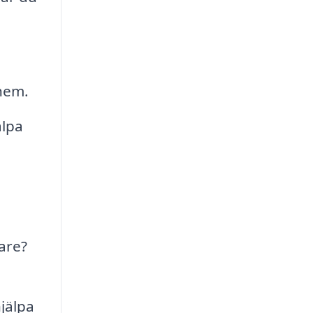
 hem.
älpa
are?
jälpa