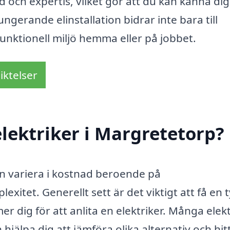
 och expertis, vilket gör att du kan känna dig
fungerande elinstallation bidrar inte bara till
funktionell miljö hemma eller på jobbet.
iktelser
lektriker i Margretetorp?
kan variera i kostnad beroende på
itet. Generellt sett är det viktigt att få en t
 dig för att anlita en elektriker. Många elekt
 hjälpa dig att jämföra olika alternativ och hit