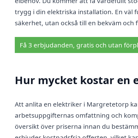
elbehov. Du kommer att få värdefullt stöd
trygg i din elektriska installation. En väl 
säkerhet, utan också till en bekväm och 
Få 3 erbjudanden, gratis och utan förpl
Hur mycket kostar en e
Att anlita en elektriker i Margretetorp 
arbetsuppgifternas omfattning och komplex
översikt över priserna innan du bestämmer
erbjuder kostnadsfria offerten, vilket kan