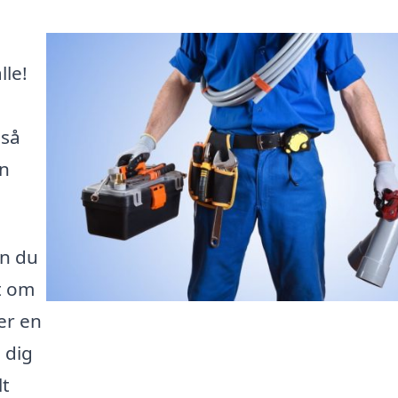
lle!
 så
an
an du
t om
er en
 dig
lt