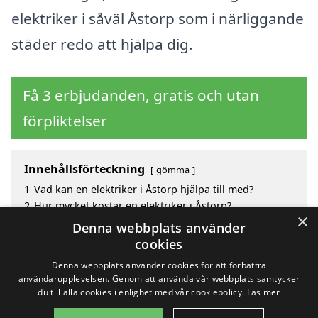
elektriker i såväl Åstorp som i närliggande
städer redo att hjälpa dig.
Få 3 erbjudanden, gratis och utan
förpliktelser
Innehållsförteckning
gömma
1
Vad kan en elektriker i Åstorp hjälpa till med?
2
Hur mycket kostar en elektriker i Åstorp?
×
3
Fördelar med att välja elektriker i Åstorp
Denna webbplats använder
4
Sök efter en skicklig elektriker i de omgivande
cookies
städerna Åstorp
Denna webbplats använder cookies för att förbättra
användarupplevelsen. Genom att använda vår webbplats samtycker
du till alla cookies i enlighet med vår cookiepolicy.
Läs mer