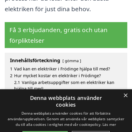
elektriken för just dina behov.
Få 3 erbjudanden, gratis och utan
förpliktelser
Innehållsförteckning
gömma
1
Vad kan en elektriker i Frödinge hjälpa till med?
2
Hur mycket kostar en elektriker i Frödinge?
2.1
Vanliga arbetsuppgifter som en elektriker kan
hjälpa till med:
×
3
Fördelar med att välja elektriker i Frödinge
Denna webbplats använder
4
Sök efter en skicklig elektriker i de omgivande
cookies
städerna Frödinge
Denna webbplats använder cookies för att förbättra
användarupplevelsen. Genom att använda vår webbplats samtycker
du till alla cookies i enlighet med vår cookiepolicy.
Läs mer