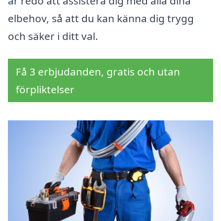
är redo att assistera dig med alla dina
elbehov, så att du kan känna dig trygg
och säker i ditt val.
Få 3 erbjudanden, gratis och utan
förpliktelser