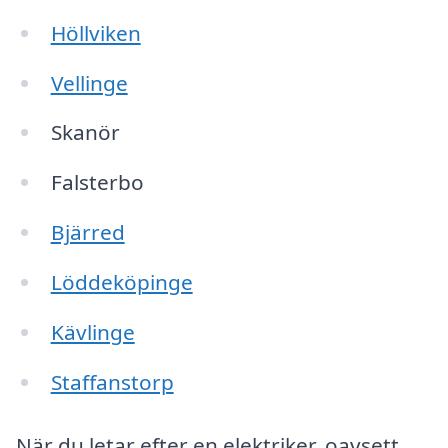
Höllviken
Vellinge
Skanör
Falsterbo
Bjärred
Löddeköpinge
Kävlinge
Staffanstorp
När du letar efter en elektriker, oavsett