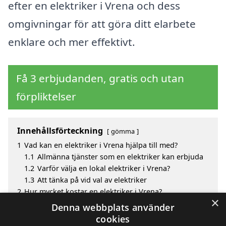
efter en elektriker i Vrena och dess
omgivningar för att göra ditt elarbete
enklare och mer effektivt.
Få 3 erbjudanden, gratis och utan
förpliktelser
Innehållsförteckning
gömma
1
Vad kan en elektriker i Vrena hjälpa till med?
1.1
Allmänna tjänster som en elektriker kan erbjuda
1.2
Varför välja en lokal elektriker i Vrena?
1.3
Att tänka på vid val av elektriker
2
Hur mycket kostar en elektriker i Vrena?
×
3
Fördelar med att välja elektriker i Vrena
Denna webbplats använder
4
Sök efter en skicklig elektriker i de omgivande
cookies
städerna Vrena