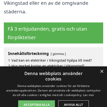
Vikingstad eller en av de omgivande
städerna.
Få 3 erbjudanden, gratis och utan
förpliktelser
Innehållsförteckning
gömma
1
Vad kan en elektriker i Vikingstad hjälpa till med?
2
Hur mycket kostar en elektriker i Vikingstad?
×
3
Fördelar med att välja elektriker i Vikingstad
Denna webbplats använder
4
Sök efter en skicklig elektriker i de omgivande
cookies
städerna Vikingstad
Denna webbplats använder cookies för att förbättra
användarupplevelsen. Genom att använda vår webbplats samtycker
du till alla cookies i enlighet med vår cookiepolicy.
Läs mer
Copyright 2026 - Pilanto Aps
ACCEPTERA ALLA
AVVISA ALLT