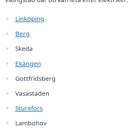
Linköping
Berg
Skeda
Ekängen
Gottfridsberg
Vasastaden
Sturefors
Lambohov