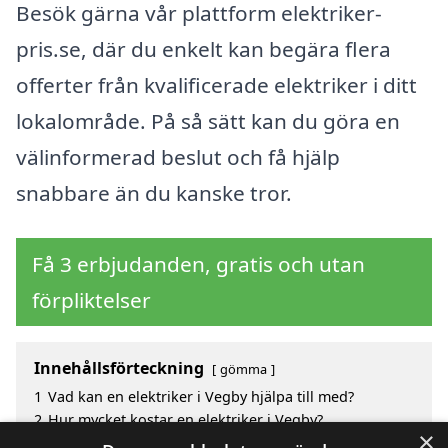
Besök gärna vår plattform elektriker-
pris.se, där du enkelt kan begära flera
offerter från kvalificerade elektriker i ditt
lokalområde. På så sätt kan du göra en
välinformerad beslut och få hjälp
snabbare än du kanske tror.
Få 3 erbjudanden, gratis och utan
förpliktelser
Innehållsförteckning
gömma
1
Vad kan en elektriker i Vegby hjälpa till med?
2
Hur mycket kostar en elektriker i Vegby?
×
3
Fördelar med att välja elektriker i Vegby