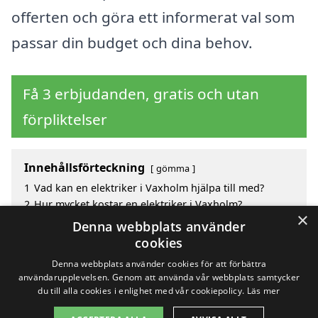
offerten och göra ett informerat val som
passar din budget och dina behov.
Få 3 erbjudanden, gratis och utan
förpliktelser
Innehållsförteckning
gömma
1
Vad kan en elektriker i Vaxholm hjälpa till med?
2
Hur mycket kostar en elektriker i Vaxholm?
×
3
Fördelar med att välja elektriker i Vaxholm
Denna webbplats använder
4
Sök efter en skicklig elektriker i de omgivande
cookies
städerna Vaxholm
Denna webbplats använder cookies för att förbättra
användarupplevelsen. Genom att använda vår webbplats samtycker
du till alla cookies i enlighet med vår cookiepolicy.
Läs mer