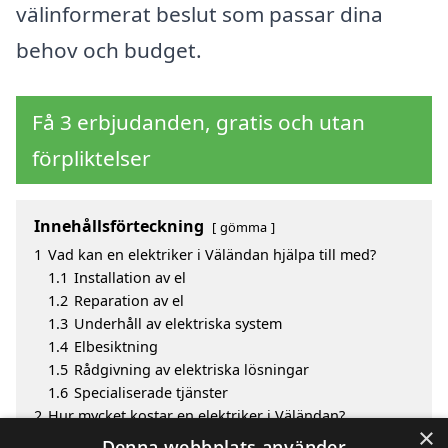
välinformerat beslut som passar dina
behov och budget.
Få 3 erbjudanden, gratis och utan
förpliktelser
Innehållsförteckning
gömma
1
Vad kan en elektriker i Väländan hjälpa till med?
1.1
Installation av el
1.2
Reparation av el
1.3
Underhåll av elektriska system
1.4
Elbesiktning
1.5
Rådgivning av elektriska lösningar
1.6
Specialiserade tjänster
2
Hur mycket kostar en elektriker i Väländan?
×
3
Fördelar med att välja elektriker i Väländan
Denna webbplats använder