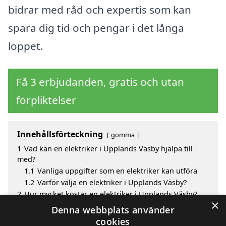
bidrar med råd och expertis som kan
spara dig tid och pengar i det långa
loppet.
Få 3 erbjudanden, gratis och utan
förpliktelser
Innehållsförteckning
gömma
1
Vad kan en elektriker i Upplands Väsby hjälpa till
med?
1.1
Vanliga uppgifter som en elektriker kan utföra
1.2
Varför välja en elektriker i Upplands Väsby?
2
Hur mycket kostar en elektriker i Upplands Väsby?
×
3
Fördelar med att välja elektriker i Upplands Väsby
Denna webbplats använder
4
Sök efter en skicklig elektriker i de omgivande
cookies