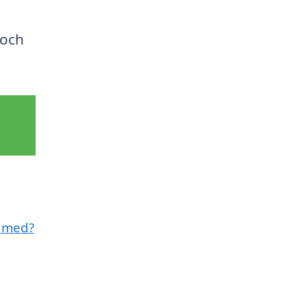
 och
l med?