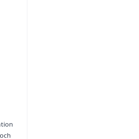
ation
 och