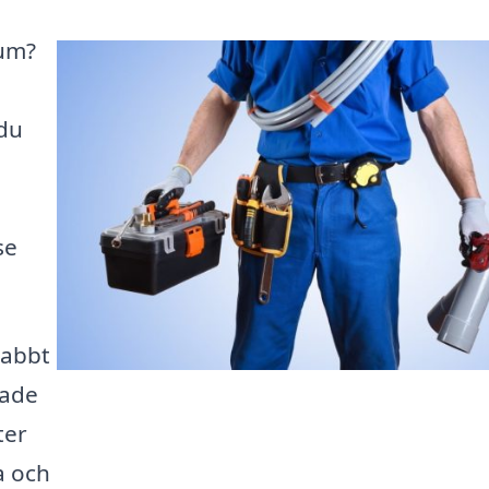
lum?
 du
se
nabbt
rade
ter
a och