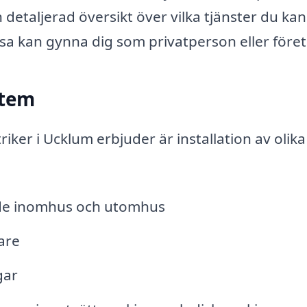
detaljerad översikt över vilka tjänster du kan
ssa kan gynna dig som privatperson eller före
stem
iker i Ucklum erbjuder är installation av olika
både inomhus och utomhus
are
gar