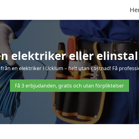
He
en elektriker eller elinsta
från en elektriker i Ucklum – helt utan kostnad! Få professio
Få 3 erbjudanden, gratis och utan förpliktelser