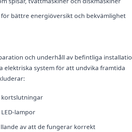
om spisar, tvättmaskiner och diskmaskiner
 för bättre energiöversikt och bekvämlighet
paration och underhåll av befintliga installatio
na elektriska system för att undvika framtida
kluderar:
 kortslutningar
h LED-lampor
llande av att de fungerar korrekt