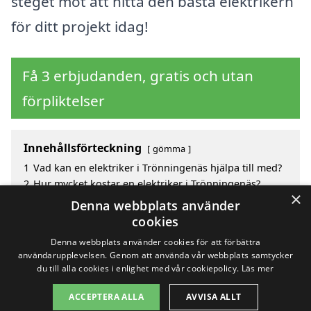
steget mot att hitta den bästa elektrikern
för ditt projekt idag!
Få 3 erbjudanden, gratis och utan
förpliktelser
Innehållsförteckning
gömma
1
Vad kan en elektriker i Trönningenäs hjälpa till med?
2
Hur mycket kostar en elektriker i Trönningenäs?
×
3
Fördelar med att välja elektriker i Trönningenäs
Denna webbplats använder
4
Sök efter en skicklig elektriker i de omgivande
cookies
städerna Trönningenäs
Denna webbplats använder cookies för att förbättra
användarupplevelsen. Genom att använda vår webbplats samtycker
du till alla cookies i enlighet med vår cookiepolicy.
Läs mer
Copyright 2026 - Pilanto Aps
ACCEPTERA ALLA
AVVISA ALLT