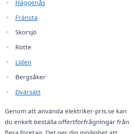
Häggenås
Fränsta
Skorsjö
Rötte
Liden
Bergsåker
Dvärsätt
Genom att använda elektriker-pris.se kan
du enkelt beställa offertförfrågningar från
flera företag. Det ger dig möjlighet att