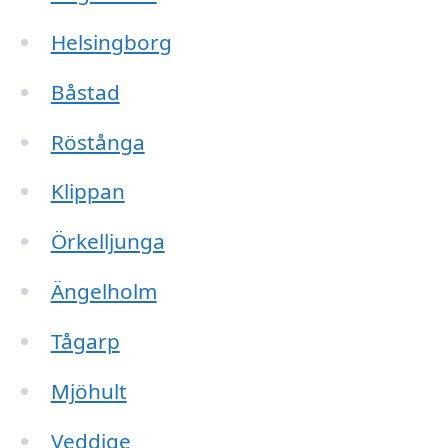
Helsingborg
Båstad
Röstånga
Klippan
Örkelljunga
Ängelholm
Tågarp
Mjöhult
Veddige