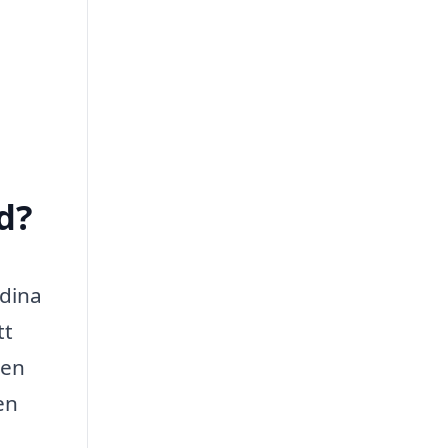
d?
 dina
tt
 en
en