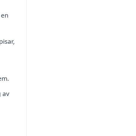
 en
pisar,
tem.
g av