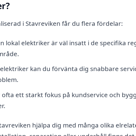
er?
iserad i Stavreviken får du flera fördelar:
n lokal elektriker är väl insatt i de specifika re
område.
lektriker kan du förvänta dig snabbare servi
roblem.
 ofta ett starkt fokus på kundservice och byg
r.
Stavreviken hjälpa dig med många olika elrela
allation, reparation eller underhåll finns det