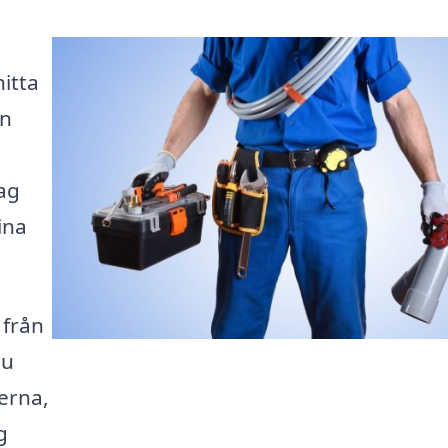
itta
en
ag
ina
 från
du
erna,
g