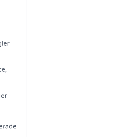
gler
ce,
ger
terade