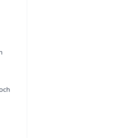
m
 och