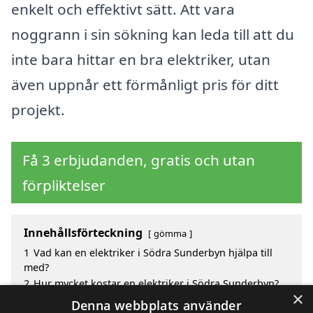
enkelt och effektivt sätt. Att vara
noggrann i sin sökning kan leda till att du
inte bara hittar en bra elektriker, utan
även uppnår ett förmånligt pris för ditt
projekt.
Få 3 erbjudanden, gratis och utan
förpliktelser
Innehållsförteckning
gömma
1
Vad kan en elektriker i Södra Sunderbyn hjälpa till
med?
2
Hur mycket kostar en elektriker i Södra Sunderbyn?
×
3
Fördelar med att välja elektriker i Södra Sunderbyn
Denna webbplats använder