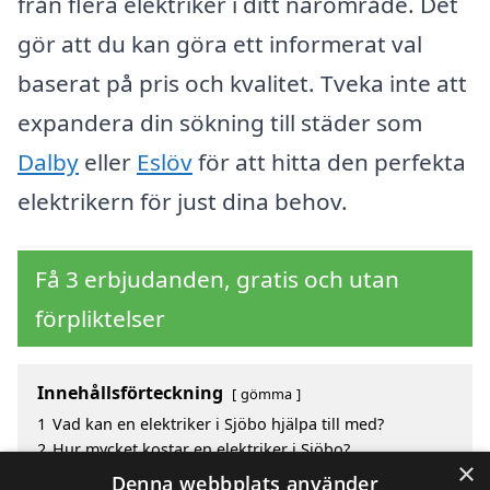
från flera elektriker i ditt närområde. Det
gör att du kan göra ett informerat val
baserat på pris och kvalitet. Tveka inte att
expandera din sökning till städer som
Dalby
eller
Eslöv
för att hitta den perfekta
elektrikern för just dina behov.
Få 3 erbjudanden, gratis och utan
förpliktelser
Innehållsförteckning
gömma
1
Vad kan en elektriker i Sjöbo hjälpa till med?
2
Hur mycket kostar en elektriker i Sjöbo?
×
3
Fördelar med att välja elektriker i Sjöbo
Denna webbplats använder