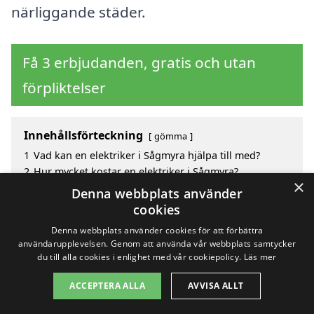
närliggande städer.
Få 3 erbjudanden, gratis och utan
förpliktelser
Innehållsförteckning
gömma
1
Vad kan en elektriker i Sågmyra hjälpa till med?
2
Hur mycket kostar en elektriker i Sågmyra?
×
3
Fördelar med att välja elektriker i Sågmyra
Denna webbplats använder
4
Sök efter en skicklig elektriker i de omgivande
cookies
städerna Sågmyra
Denna webbplats använder cookies för att förbättra
användarupplevelsen. Genom att använda vår webbplats samtycker
du till alla cookies i enlighet med vår cookiepolicy.
Läs mer
Copyright 2026 - Pilanto Aps
ACCEPTERA ALLA
AVVISA ALLT
Hem
Om / kontakt
Blogg
Webbplatskarta
Villkor