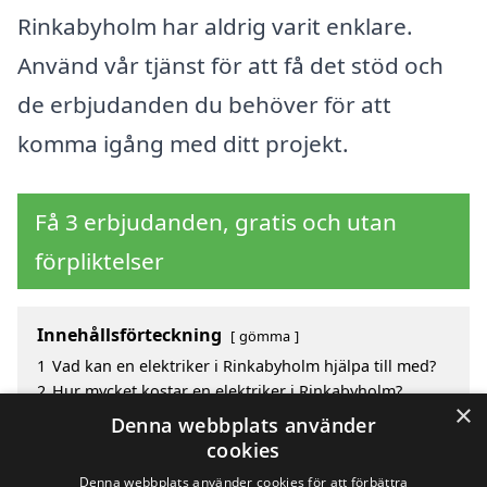
Rinkabyholm har aldrig varit enklare.
Använd vår tjänst för att få det stöd och
de erbjudanden du behöver för att
komma igång med ditt projekt.
Få 3 erbjudanden, gratis och utan
förpliktelser
Innehållsförteckning
gömma
1
Vad kan en elektriker i Rinkabyholm hjälpa till med?
2
Hur mycket kostar en elektriker i Rinkabyholm?
×
3
Fördelar med att välja elektriker i Rinkabyholm
Denna webbplats använder
4
Sök efter en skicklig elektriker i de omgivande
cookies
städerna Rinkabyholm
Denna webbplats använder cookies för att förbättra