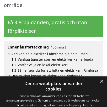
område.
Få 3 erbjudanden, gratis och utan
förpliktelser
Innehållsförteckning
gömma
1
Vad kan en elektriker i Rimforsa hjälpa till med?
1.1
Vanliga tjänster som en elektriker kan erbjuda
1.2
Varför välja en lokal elektriker?
1.3
Så här gör du för att hitta en elektriker i Rimforsa
2
Hur mycket kostar en elektriker i Rimforsa?
×
3
Fördelar med att välja elektriker i Rimforsa
Denna webbplats använder
4
Sök efter en skicklig elektriker i de omgivande
cookies
städerna Rimforsa
Denna webbplats använder cookies för att förbättra
användarupplevelsen. Genom att använda vår webbplats samtycker
du till alla cookies i enlighet med vår cookiepolicy.
Läs mer