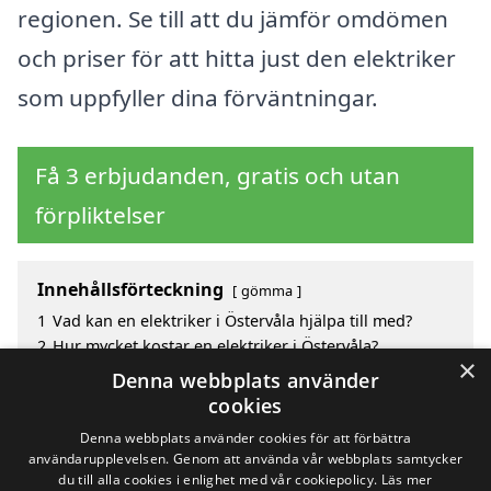
regionen. Se till att du jämför omdömen
och priser för att hitta just den elektriker
som uppfyller dina förväntningar.
Få 3 erbjudanden, gratis och utan
förpliktelser
Innehållsförteckning
gömma
1
Vad kan en elektriker i Östervåla hjälpa till med?
2
Hur mycket kostar en elektriker i Östervåla?
×
3
Fördelar med att välja elektriker i Östervåla
Denna webbplats använder
4
Sök efter en skicklig elektriker i de omgivande
cookies
städerna Östervåla
Denna webbplats använder cookies för att förbättra
användarupplevelsen. Genom att använda vår webbplats samtycker
du till alla cookies i enlighet med vår cookiepolicy.
Läs mer