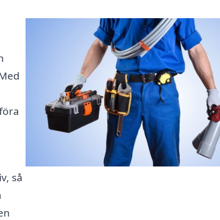
n
. Med
föra
v, så
n
en