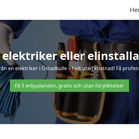
He
 elektriker eller elinstall
ån en elektriker i Östadkulle – helt utan kostnad! Få profess
Få 3 erbjudanden, gratis och utan förpliktelser