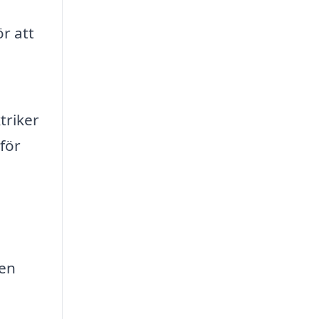
r att
triker
för
 en