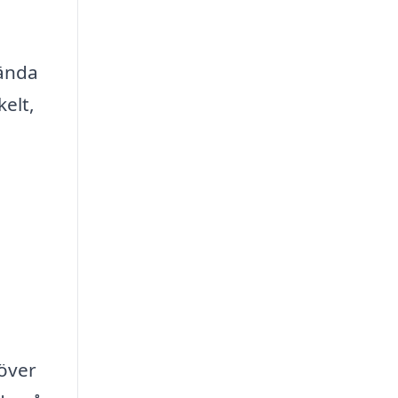
vända
kelt,
höver