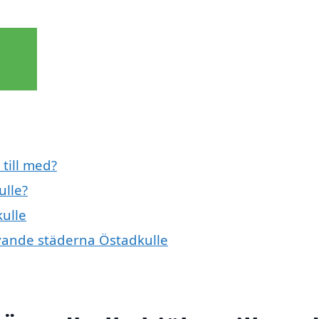
 till med?
ulle?
kulle
givande städerna Östadkulle