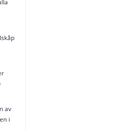
lla
lskåp
er
e
on av
en i