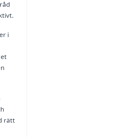
 råd
tivt.
r i
det
en
n
ch
d rätt