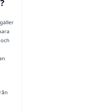
d?
gäller
 bara
r och
kan
från