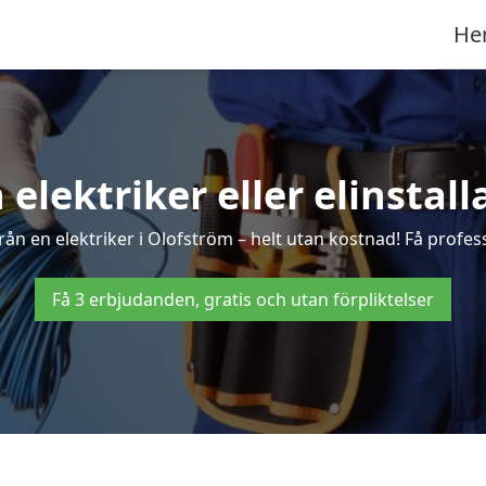
He
 elektriker eller elinstal
ån en elektriker i Olofström – helt utan kostnad! Få profess
Få 3 erbjudanden, gratis och utan förpliktelser