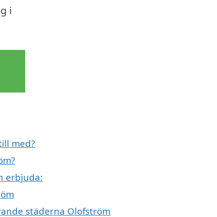
g i
till med?
röm?
n erbjuda:
tröm
givande städerna Olofström