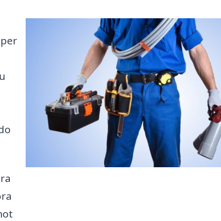
lper
du
edo
ära
öra
mot