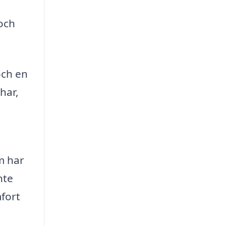
 och
och en
har,
öm har
nte
mfort