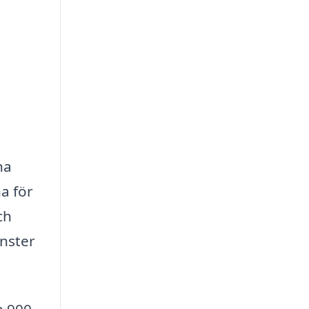
na
na för
ch
änster