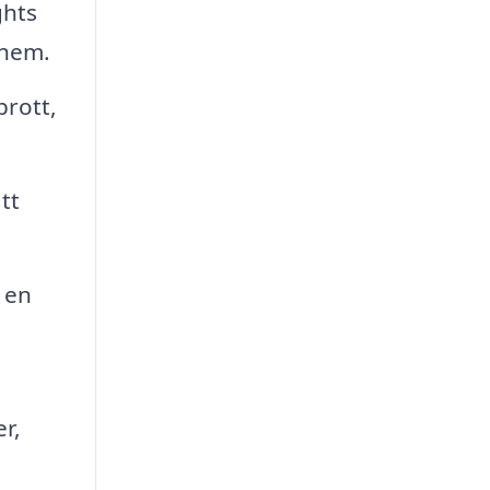
ghts
 hem.
rott,
tt
 en
r,