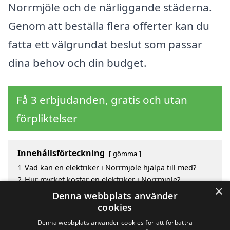
Norrmjöle och de närliggande städerna.
Genom att beställa flera offerter kan du
fatta ett välgrundat beslut som passar
dina behov och din budget.
Få 3 erbjudanden, gratis och utan
förpliktelser
Innehållsförteckning
gömma
1
Vad kan en elektriker i Norrmjöle hjälpa till med?
2
Hur mycket kostar en elektriker i Norrmjöle?
×
3
Fördelar med att välja elektriker i Norrmjöle
Denna webbplats använder
4
Sök efter en skicklig elektriker i de omgivande
cookies
städerna till Norrmjöle
Denna webbplats använder cookies för att förbättra