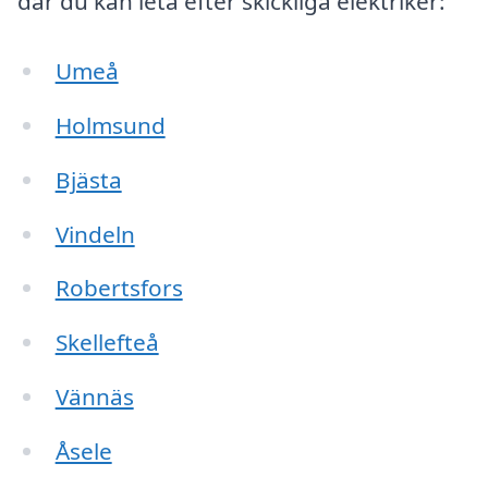
där du kan leta efter skickliga elektriker:
Umeå
Holmsund
Bjästa
Vindeln
Robertsfors
Skellefteå
Vännäs
Åsele