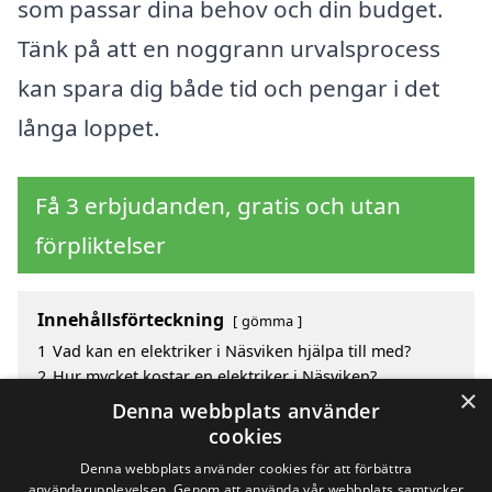
som passar dina behov och din budget.
Tänk på att en noggrann urvalsprocess
kan spara dig både tid och pengar i det
långa loppet.
Få 3 erbjudanden, gratis och utan
förpliktelser
Innehållsförteckning
gömma
1
Vad kan en elektriker i Näsviken hjälpa till med?
2
Hur mycket kostar en elektriker i Näsviken?
×
3
Fördelar med att välja elektriker i Näsviken
Denna webbplats använder
4
Sök efter en skicklig elektriker i de omgivande
cookies
städerna Näsviken
Denna webbplats använder cookies för att förbättra
användarupplevelsen. Genom att använda vår webbplats samtycker