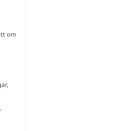
ett om
gar,
-