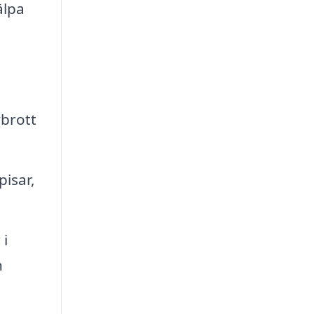
älpa
vbrott
isar,
 i
n