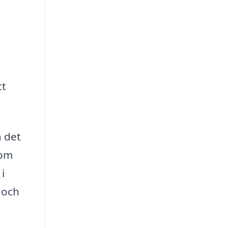
t
tt
å det
 om
i
 och