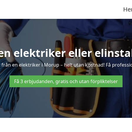
He
en elektriker eller elinst
från en elektriker i Morup – helt utan kostnad! Få professio
Få 3 erbjudanden, gratis och utan förpliktelser