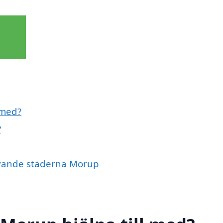
 med?
?
givande städerna Morup