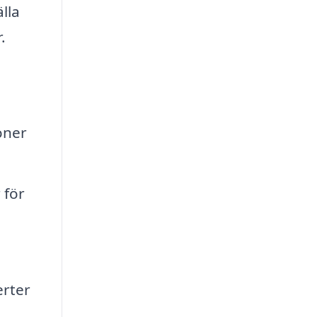
lla
.
oner
 för
erter