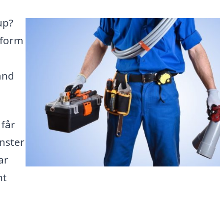
up?
ttform
and
 får
änster
ar
nt