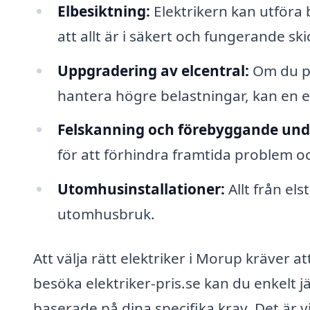
Elbesiktning:
Elektrikern kan utföra b
att allt är i säkert och fungerande skic
Uppgradering av elcentral:
Om du pl
hantera högre belastningar, kan en el
Felskanning och förebyggande unde
för att förhindra framtida problem oc
Utomhusinstallationer:
Allt från els
utomhusbruk.
Att välja rätt elektriker i Morup kräver a
besöka elektriker-pris.se kan du enkelt jä
baserade på dina specifika krav. Det är vi