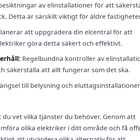
esiktningar av elinstallationer för att säkerstä
k. Detta är särskilt viktigt för äldre fastigheter
anerar att uppgradera din elcentral för att
ektriker göra detta säkert och effektivt.
rhåll:
Regelbundna kontroller av elinstallati
h säkerställa att allt fungerar som det ska.
tängsel till belysning och eluttagsinstallationer
tt du vet vilka tjänster du behöver. Genom att
mföra olika elektriker i ditt område och få off
ktigt att utvärdera olika alternativ för att