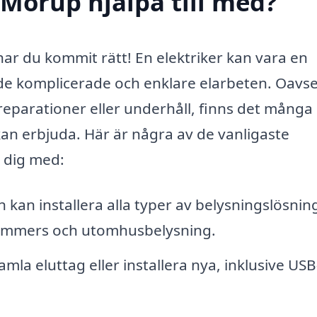
 Morup hjälpa till med?
har du kommit rätt! En elektriker kan vara en
åde komplicerade och enklare elarbeten. Oavs
reparationer eller underhåll, finns det många
kan erbjuda. Här är några av de vanligaste
a dig med:
n kan installera alla typer av belysningslösnin
 dimmers och utomhusbelysning.
mla eluttag eller installera nya, inklusive USB