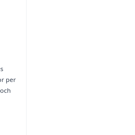
ns
or per
 och