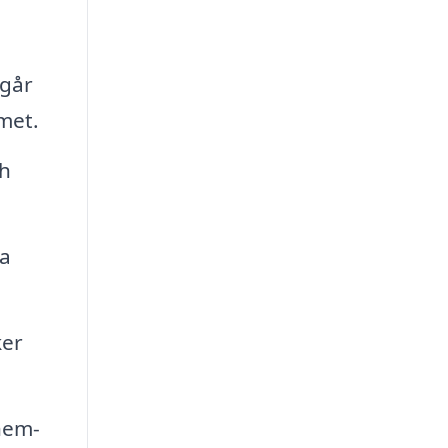
 går
met.
ch
ra
ker
hem-