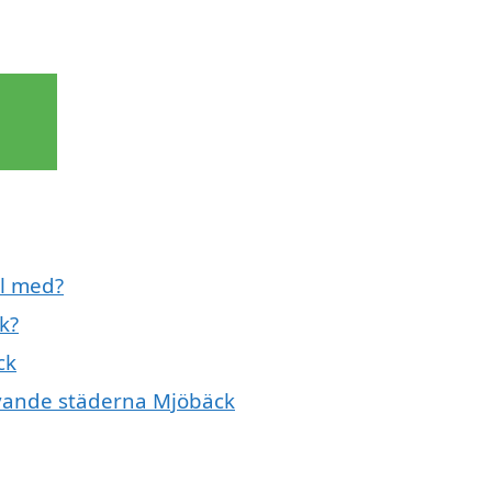
ll med?
k?
ck
givande städerna Mjöbäck