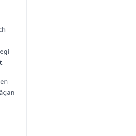
ch
tegi
t.
 en
frågan