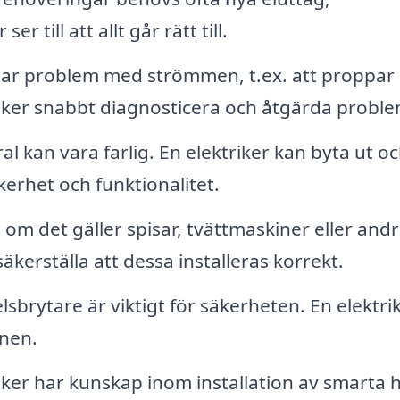
r till att allt går rätt till.
r problem med strömmen, t.ex. att proppar
triker snabbt diagnosticera och åtgärda proble
l kan vara farlig. En elektriker kan byta ut o
erhet och funktionalitet.
om det gäller spisar, tvättmaskiner eller and
äkerställa att dessa installeras korrekt.
elsbrytare är viktigt för säkerheten. En elektri
onen.
ker har kunskap inom installation av smarta 