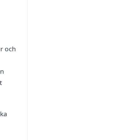
er och
en
t
ska