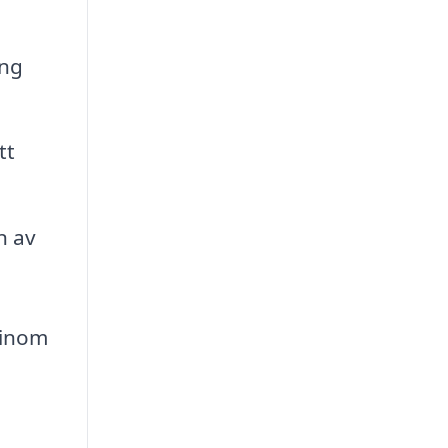
ing
tt
n av
 inom