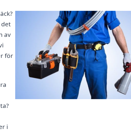
bäck?
 det
n av
vi
r för
ära
nta?
r i