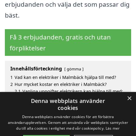
erbjudanden och välja det som passar dig
bäst.
Få 3 erbjudanden, gratis och utan
förpliktelser
Innehållsförteckning
gömma
1
Vad kan en elektriker i Malmbäck hjälpa till med?
2
Hur mycket kostar en elektriker i Malmbäck?
2.1
Vanliga uppgifter elektrikern kan hjälpa till med:
×
3
Fördelar med att välja elektriker i Malmbäck
Denna webbplats använder
4
Sök efter en skicklig elektriker i de omgivande
cookies
städerna Malmbäck
Denna webbplats använder cookies för att förbättra
användarupplevelsen. Genom att använda vår webbplats samtycker
du till alla cookies i enlighet med vår cookiepolicy.
Läs mer