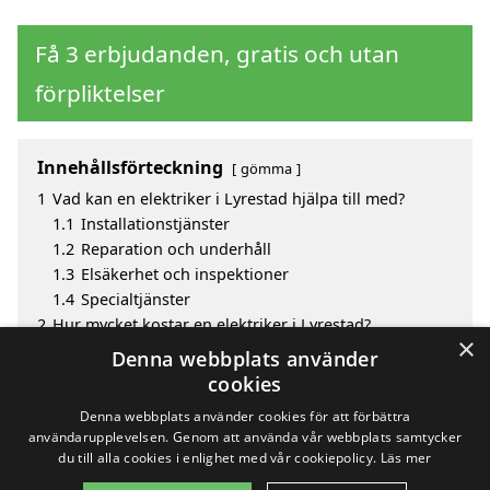
Få 3 erbjudanden, gratis och utan
förpliktelser
Innehållsförteckning
gömma
1
Vad kan en elektriker i Lyrestad hjälpa till med?
1.1
Installationstjänster
1.2
Reparation och underhåll
1.3
Elsäkerhet och inspektioner
1.4
Specialtjänster
2
Hur mycket kostar en elektriker i Lyrestad?
×
3
Fördelar med att välja elektriker i Lyrestad
Denna webbplats använder
4
Sök efter en skicklig elektriker i de omgivande
cookies
städerna till Lyrestad
Denna webbplats använder cookies för att förbättra
användarupplevelsen. Genom att använda vår webbplats samtycker
du till alla cookies i enlighet med vår cookiepolicy.
Läs mer