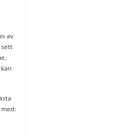
as av
 sett
me.
u kan
bästa
l med: