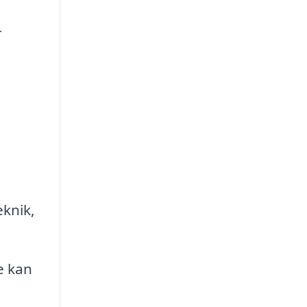
r
a
knik,
e kan