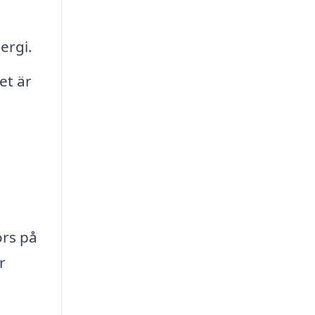
ergi.
et är
örs på
r