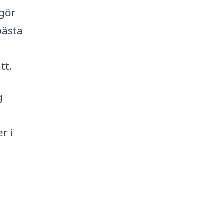
 gör
bästa
tt.
g
r i