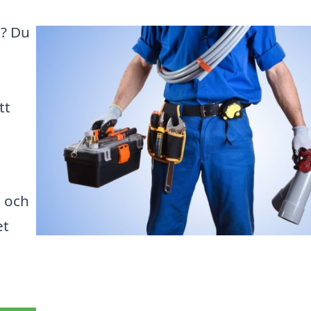
d? Du
tt
t och
et