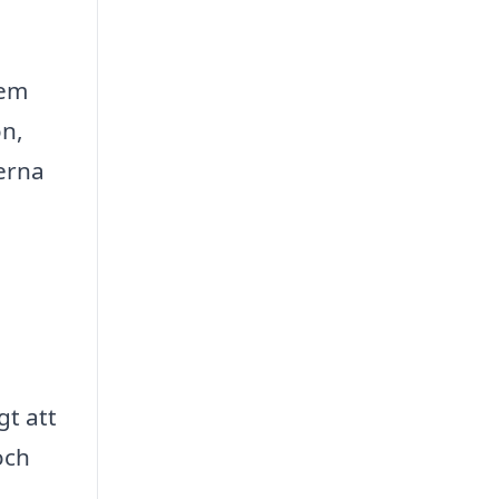
tem
on,
terna
t att
och