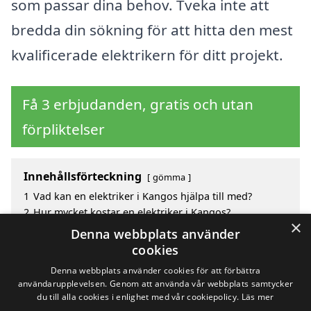
som passar dina behov. Tveka inte att
bredda din sökning för att hitta den mest
kvalificerade elektrikern för ditt projekt.
Få 3 erbjudanden, gratis och utan
förpliktelser
Innehållsförteckning
gömma
1
Vad kan en elektriker i Kangos hjälpa till med?
2
Hur mycket kostar en elektriker i Kangos?
×
3
Fördelar med att välja elektriker i Kangos
Denna webbplats använder
4
Sök efter en skicklig elektriker i de omgivande
cookies
städerna Kangos
Denna webbplats använder cookies för att förbättra
användarupplevelsen. Genom att använda vår webbplats samtycker
du till alla cookies i enlighet med vår cookiepolicy.
Läs mer