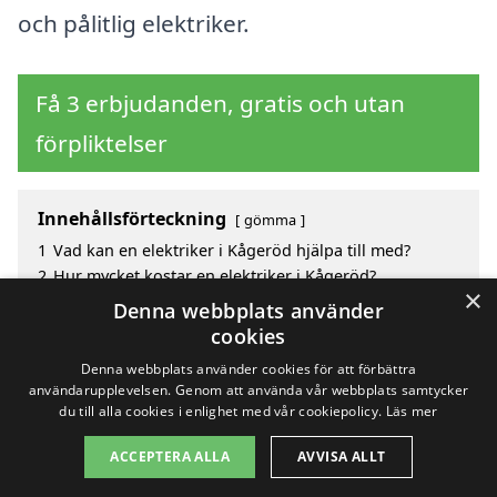
och pålitlig elektriker.
Få 3 erbjudanden, gratis och utan
förpliktelser
Innehållsförteckning
gömma
1
Vad kan en elektriker i Kågeröd hjälpa till med?
2
Hur mycket kostar en elektriker i Kågeröd?
×
3
Fördelar med att välja elektriker i Kågeröd
Denna webbplats använder
4
Sök efter en skicklig elektriker i Kågeröd och de
cookies
omgivande städerna
Denna webbplats använder cookies för att förbättra
användarupplevelsen. Genom att använda vår webbplats samtycker
du till alla cookies i enlighet med vår cookiepolicy.
Läs mer
Copyright 2026 - Pilanto Aps
ACCEPTERA ALLA
AVVISA ALLT
Hem
Om / kontakt
Blogg
Webbplatskarta
Villkor