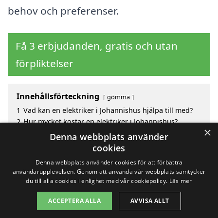
behov och preferenser.
Få 3 erbjudanden, gratis och utan
förpliktelser
Innehållsförteckning
gömma
1
Vad kan en elektriker i Johannishus hjälpa till med?
2
Hur mycket kostar en elektriker i Johannishus?
×
3
Fördelar med att välja elektriker i Johannishus
Denna webbplats använder
4
Sök efter en skicklig elektriker i de omgivande
cookies
städerna Johannishus
Denna webbplats använder cookies för att förbättra
användarupplevelsen. Genom att använda vår webbplats samtycker
du till alla cookies i enlighet med vår cookiepolicy.
Läs mer
Copyright 2026 - Pilanto Aps
ACCEPTERA ALLA
AVVISA ALLT
Hem
Om / kontakt
Blogg
Webbplatskarta
Villkor