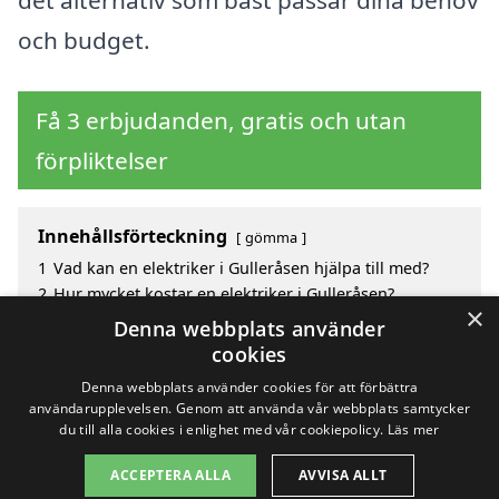
och budget.
Få 3 erbjudanden, gratis och utan
förpliktelser
Innehållsförteckning
gömma
1
Vad kan en elektriker i Gulleråsen hjälpa till med?
2
Hur mycket kostar en elektriker i Gulleråsen?
×
3
Fördelar med att välja elektriker i Gulleråsen
Denna webbplats använder
4
Sök efter en skicklig elektriker i Gulleråsen och
cookies
angränsande städer
Denna webbplats använder cookies för att förbättra
användarupplevelsen. Genom att använda vår webbplats samtycker
du till alla cookies i enlighet med vår cookiepolicy.
Läs mer
Copyright 2026 - Pilanto Aps
ACCEPTERA ALLA
AVVISA ALLT