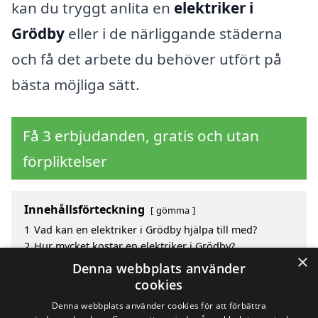
kan du tryggt anlita en
elektriker i
Grödby
eller i de närliggande städerna
och få det arbete du behöver utfört på
bästa möjliga sätt.
Få 3 erbjudanden, gratis och utan
förpliktelser
Innehållsförteckning
gömma
1
Vad kan en elektriker i Grödby hjälpa till med?
2
Hur mycket kostar en elektriker i Grödby?
×
3
Fördelar med att välja elektriker i Grödby
Denna webbplats använder
4
Sök efter en skicklig elektriker i de omgivande
cookies
städerna Grödby
Denna webbplats använder cookies för att förbättra