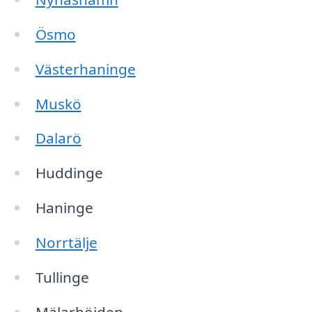
Ösmo
Västerhaninge
Muskö
Dalarö
Huddinge
Haninge
Norrtälje
Tullinge
Mälarhöjden