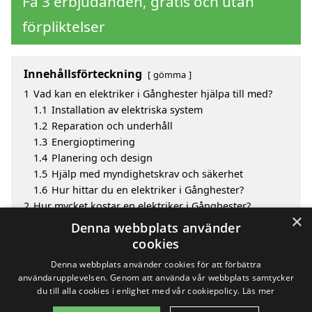
Få 3 erbjudanden, gratis och utan
förpliktelser
Innehållsförteckning
gömma
1
Vad kan en elektriker i Gånghester hjälpa till med?
1.1
Installation av elektriska system
1.2
Reparation och underhåll
1.3
Energioptimering
1.4
Planering och design
1.5
Hjälp med myndighetskrav och säkerhet
1.6
Hur hittar du en elektriker i Gånghester?
2
Hur mycket kostar en elektriker i Gånghester?
×
3
Fördelar med att välja elektriker i Gånghester
Denna webbplats använder
4
Sök efter en skicklig elektriker i Gånghester och de
cookies
omgivande städerna
Denna webbplats använder cookies för att förbättra
användarupplevelsen. Genom att använda vår webbplats samtycker
du till alla cookies i enlighet med vår cookiepolicy.
Läs mer