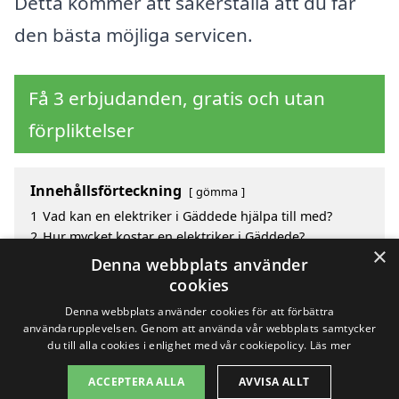
Detta kommer att säkerställa att du får
den bästa möjliga servicen.
Få 3 erbjudanden, gratis och utan
förpliktelser
Innehållsförteckning
gömma
1
Vad kan en elektriker i Gäddede hjälpa till med?
2
Hur mycket kostar en elektriker i Gäddede?
×
3
Fördelar med att välja elektriker i Gäddede
Denna webbplats använder
4
Sök efter en skicklig elektriker i de omgivande
cookies
städerna Gäddede
Denna webbplats använder cookies för att förbättra
användarupplevelsen. Genom att använda vår webbplats samtycker
du till alla cookies i enlighet med vår cookiepolicy.
Läs mer
Copyright 2026 - Pilanto Aps
ACCEPTERA ALLA
AVVISA ALLT