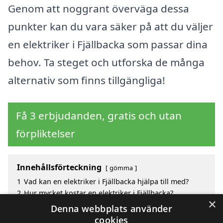
Genom att noggrant överväga dessa
punkter kan du vara säker på att du väljer
en elektriker i Fjällbacka som passar dina
behov. Ta steget och utforska de många
alternativ som finns tillgängliga!
Få 3 erbjudanden, gratis och utan
förpliktelser
Innehållsförteckning
gömma
1
Vad kan en elektriker i Fjällbacka hjälpa till med?
2
Hur mycket kostar en elektriker i Fjällbacka?
×
3
Fördelar med att välja elektriker i Fjällbacka
Denna webbplats använder
4
Sök efter en skicklig elektriker i de omgivande
cookies