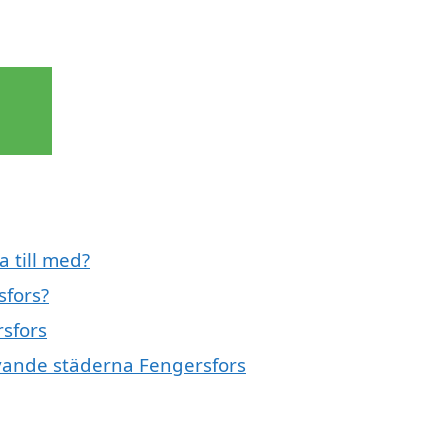
a till med?
sfors?
rsfors
givande städerna Fengersfors