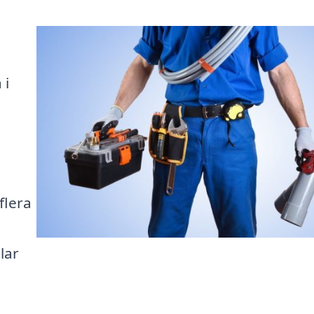
 i
flera
lar