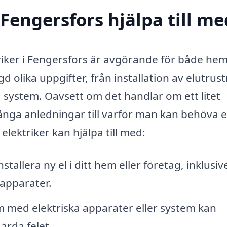
 Fengersfors hjälpa till me
ektriker i Fengersfors är avgörande för både he
 olika uppgifter, från installation av elutrus
ga system. Oavsett om det handlar om ett litet
 många anledningar till varför man kan behöva 
elektriker kan hjälpa till med:
nstallera ny el i ditt hem eller företag, inklusiv
 apparater.
 med elektriska apparater eller system kan
ärda felet.