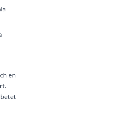
mla
a
och en
rt.
rbetet