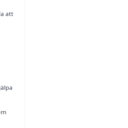
la att
jälpa
lem