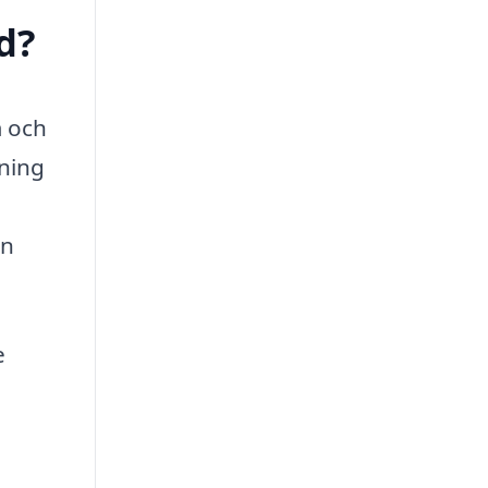
d?
m och
tning
en
e