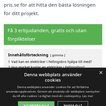
pris.se för att hitta den bästa lösningen
för ditt projekt.
Få 3 erbjudanden, gratis och utan
förpliktelser
Innehållsförteckning
gömma
1
Vad kan en elektriker i Fellingsbro hjälpa till med?
2
Hur mycket kostar en elektriker i Fellingsbro?
×
3
Fördelar med att välja elektriker i Fellingsbro
Denna webbplats använder
4
Sök efter en skicklig elektriker i de omgivande
cookies
städerna Fellingsbro
Denna webbplats använder cookies för att förbättra
användarupplevelsen. Genom att använda vår webbplats samtycker
du till alla cookies i enlighet med vår cookiepolicy.
Läs mer
Copyright 2026 - Pilanto Aps
ACCEPTERA ALLA
AVVISA ALLT