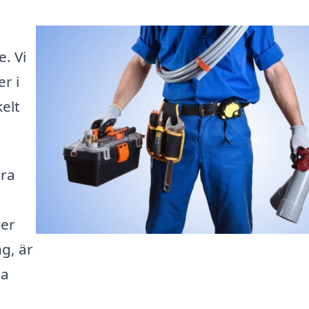
e. Vi
er i
elt
ära
ver
ng, är
ta