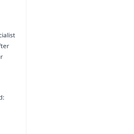
ialist
ter
er
d:
t