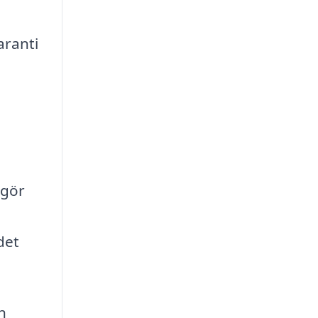
aranti
 gör
det
n