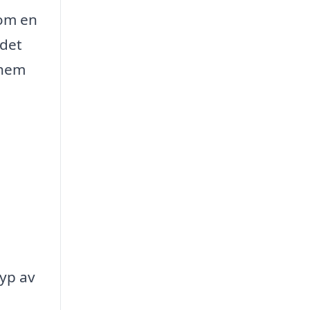
 om en
 det
 hem
typ av