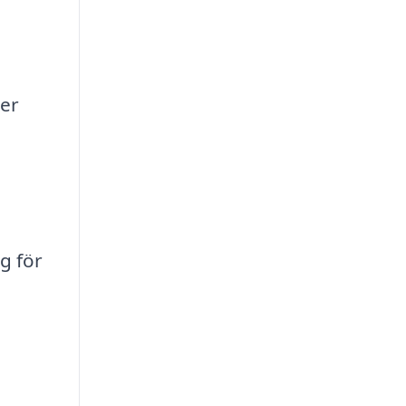
ker
g för