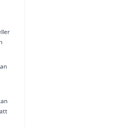
ller
n
kan
kan
att