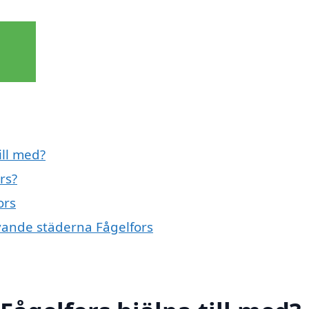
ill med?
rs?
ors
givande städerna Fågelfors