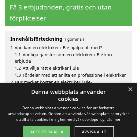
Få 3 erbjudanden, gratis och utan
förpliktelser
Innehållsförteckning
gömma
1
Vad kan en elektriker i Bie hjälpa till med?
1.1
Vanliga tjänster som en elektriker i Bie kan
erbjuda
1.2
Att välja rätt elektriker i Bie
1.3
Fördelar med att anlita en professionell elektriker
2
Hur mycket kostar en elektriker i Bie?
×
3
Fördelar med att välja elektriker i Bie
Denna webbplats använder
4
Sök efter en skicklig elektriker i de omgivande
cookies
städerna Bie
Denna webbplats använder cookies för att förbättra
användarupplevelsen. Genom att använda vår webbplats samtycker
du till alla cookies i enlighet med vår cookiepolicy.
Läs mer
Copyright 2026 - Pilanto Aps
ACCEPTERA ALLA
AVVISA ALLT